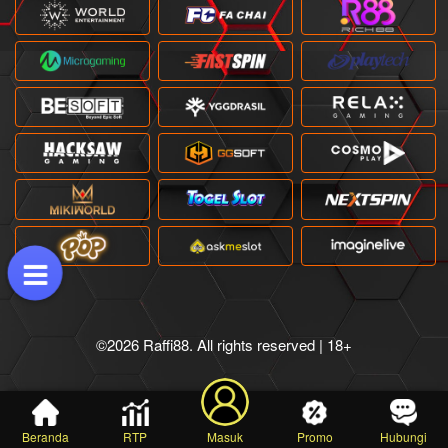
©2026 Raffi88. All rights reserved | 18+
Beranda
RTP
Masuk
Promo
Hubungi