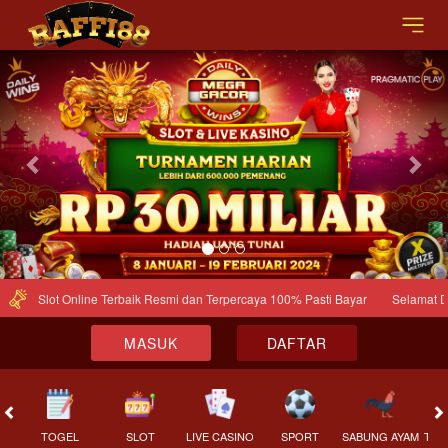
Previous
Nex
Judi Slot Online Terbaik Resmi dan Terpercaya 100% Pasti Bayar
Selamat Dat
MASUK
DAFTAR
TOGEL
SLOT
LIVE CASINO
SPORT
SABUNG AYAM
TEM