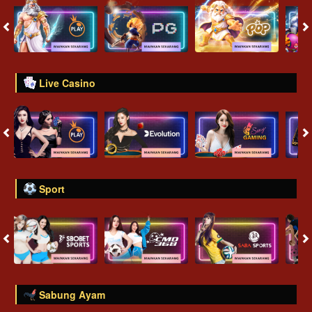
Live Casino
Sport
Sabung Ayam