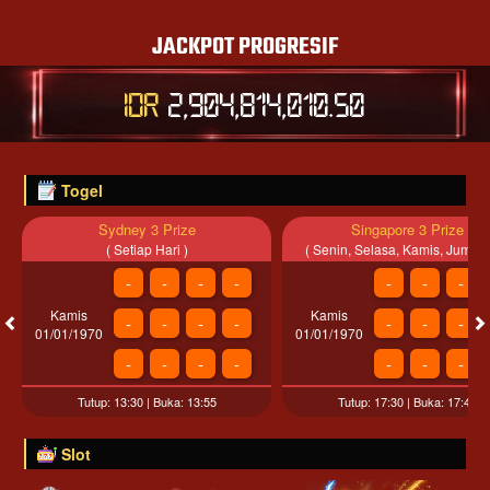
JACKPOT PROGRESIF
IDR
2,904,814,014.70
Togel
Sydney 3 Prize
Singapore 3 Prize
( Setiap Hari )
( Senin, Selasa, Kamis, Jumat O
-
-
-
-
-
-
-
Kamis
Kamis
-
-
-
-
-
-
-
01/01/1970
01/01/1970
-
-
-
-
-
-
-
Tutup: 13:30 | Buka: 13:55
Tutup: 17:30 | Buka: 17:40
Slot